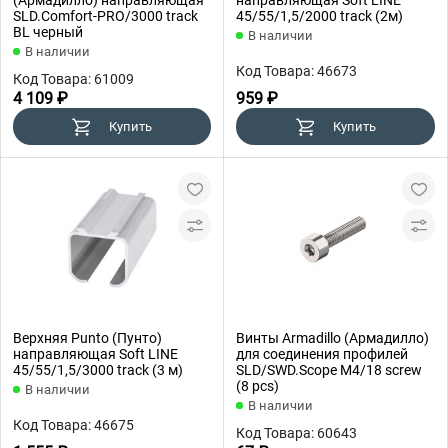
(Армадилло) направляющая
направляющая Soft LINE
SLD.Comfort-PRO/3000 track
45/55/1,5/2000 track (2м)
BL черный
В наличии
В наличии
Код Товара: 46673
Код Товара: 61009
4 109 ₽
959 ₽
Купить
Купить
Верхняя Punto (Пунто)
Винты Armadillo (Армадилло)
направляющая Soft LINE
для соединения профилей
45/55/1,5/3000 track (3 м)
SLD/SWD.Scope М4/18 screw
(8 pcs)
В наличии
В наличии
Код Товара: 46675
Код Товара: 60643