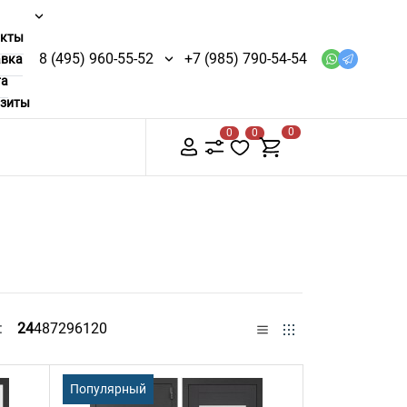
акты
8 (495) 960-55-52
+7 (985) 790-54-54
авка
та
изиты
0
0
0
ь:
24
48
72
96
120
Популярный