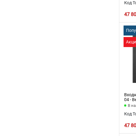
Код Т
47 8
Поп
Акци
Входн
04 - В
В н
Код Т
47 8