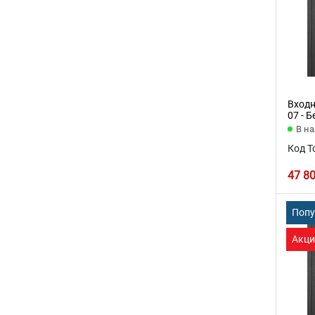
Входн
07 - 
В н
Код Т
47 8
Поп
Акци