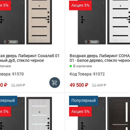
я 5%
Акция 5%
ая дверь Лабиринт Соналаб 01
Входная дверь Лабиринт СОН
еный дуб, стекло черное
01 - Белое дерево, стекло черно
аличии
В наличии
овара: 91570
Код Товара: 91072
00 ₽
49 500 ₽
52 300 ₽
52 300 ₽
улярный
Популярный
я 5%
Акция 5%