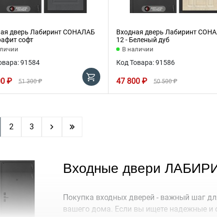
ая дверь Лабиринт СОНАЛАБ
Входная дверь Лабиринт СОН
Графит софт
12 - Беленый дуб
аличии
В наличии
овара: 91584
Код Товара: 91586
00 ₽
47 800 ₽
51 300 ₽
50 500 ₽
2
3
Входные двери ЛАБИР
Покупка входных дверей - важный шаг дл
вашего дома. Если вы ищете надежные и 