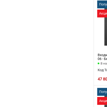
Поп
Акци
Входн
06 - 
В н
Код Т
47 8
Поп
Акци