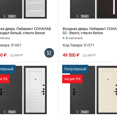
ая дверь Лабиринт СОНАЛАБ
Входная дверь Лабиринт СОН
Сандал белый, стекло белое
02 - Венге, стекло белое
аличии
В наличии
овара: 91067
Код Товара: 91571
00 ₽
49 500 ₽
52 300 ₽
52 300 ₽
улярный
Популярный
я 5%
Акция 5%