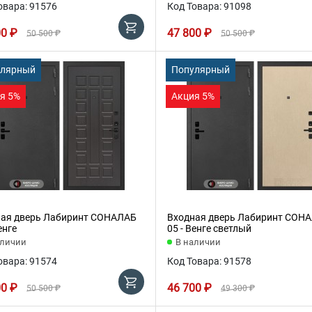
овара: 91576
Код Товара: 91098
00 ₽
47 800 ₽
50 500 ₽
50 500 ₽
улярный
Популярный
я 5%
Акция 5%
ая дверь Лабиринт СОНАЛАБ
Входная дверь Лабиринт СОН
енге
05 - Венге светлый
аличии
В наличии
овара: 91574
Код Товара: 91578
00 ₽
46 700 ₽
50 500 ₽
49 300 ₽