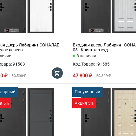
ая дверь Лабиринт СОНАЛАБ
Входная дверь Лабиринт СОН
Белое дерево
08 - Кристалл вуд
аличии
В наличии
овара: 91583
Код Товара: 91585
00 ₽
47 800 ₽
50 500 ₽
50 500 ₽
улярный
Популярный
я 5%
Акция 5%