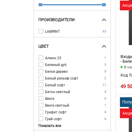
Акци
ПРОИЗВОДИТЕЛИ
LABIRINT
63
ЦВЕТ
Входн
Алмон 25
1
- Бел
Беленый дуб
3
В н
Белое дерево
5
Код Т
Белый рельеф софт
2
Белый софт
11
49 5
Бетон светлый
4
Венге
5
Поп
Венге светлый
1
Графит софт
4
Акци
Грей софт
4
Показать все
Грунт под покраску
1