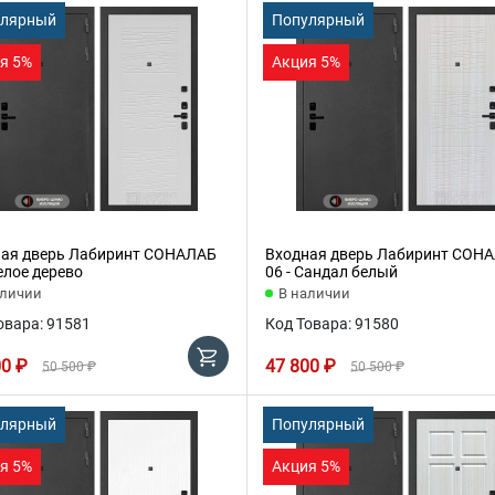
улярный
Популярный
я 5%
Акция 5%
ая дверь Лабиринт СОНАЛАБ
Входная дверь Лабиринт СОН
Белое дерево
06 - Сандал белый
аличии
В наличии
овара: 91581
Код Товара: 91580
00 ₽
47 800 ₽
50 500 ₽
50 500 ₽
улярный
Популярный
я 5%
Акция 5%