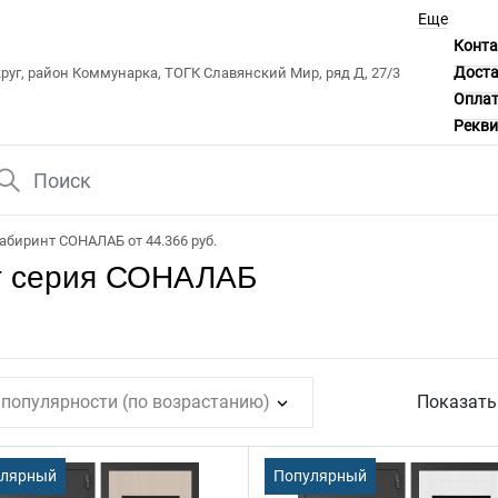
Еще
Конт
Дост
уг, район Коммунарка, ТОГК Славянский Мир, ряд Д, 27/3
Опла
Рекв
абиринт СОНАЛАБ от 44.366 руб.
т серия СОНАЛАБ
 популярности (по возрастанию)
Показат
улярный
Популярный