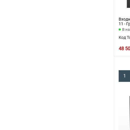
Входн
11 - 
В н
Код Т
48 5
1