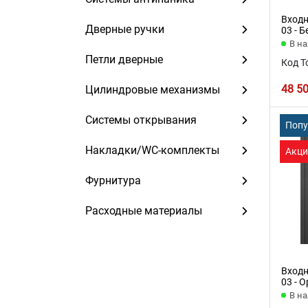
Входн
Дверные ручки
03 - 
В н
Петли дверные
Код Т
48 5
Цилиндровые механизмы
Системы открывания
Поп
Накладки/WC-комплекты
Акци
Фурнитура
Расходные материалы
Входн
03 - 
В н