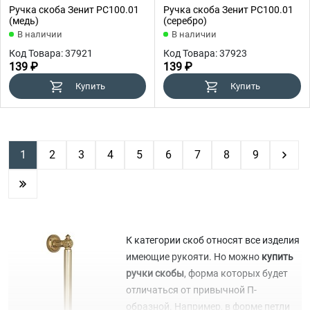
Ручка скоба Зенит РС100.01
Ручка скоба Зенит РС100.01
(медь)
(серебро)
В наличии
В наличии
Код Товара: 37921
Код Товара: 37923
139 ₽
139 ₽
Купить
Купить
1
2
3
4
5
6
7
8
9
К категории скоб относят все изделия
имеющие рукояти. Но можно
купить
ручки скобы
, форма которых будет
отличаться от привычной П-
образной. Например, в форме петли