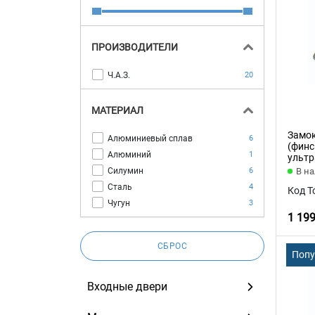
ПРОИЗВОДИТЕЛИ
Ч.А.З.
20
МАТЕРИАЛ
Замок
Алюминиевый сплав
6
(финс
Алюминий
1
ультр
Силумин
6
В н
Сталь
4
Код Т
Чугун
3
1 19
СБРОС
Поп
Входные двери