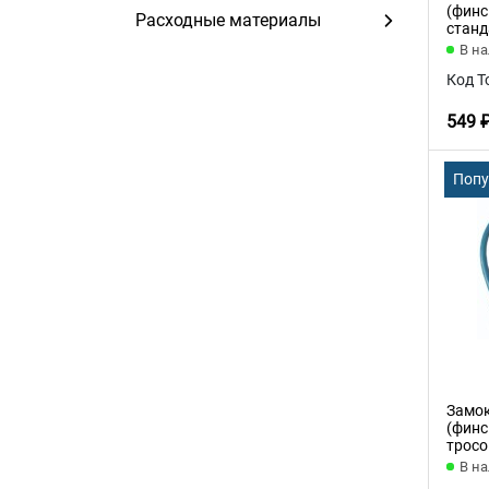
(финс
Расходные материалы
станд
В н
Код Т
549 
Поп
Замок
(финс
тросо
В н