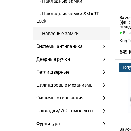
- Накладные замки
- Накладные замки SMART
Замок
Lock
(финс
станд
В н
- Навесные замки
Код Т
Системы антипаника
549 
Дверные ручки
Поп
Петли дверные
Цилиндровые механизмы
Системы открывания
Накладки/WC-комплекты
Фурнитура
Замок