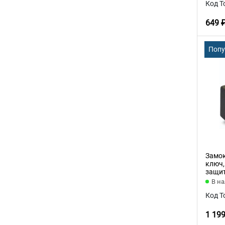
Код Т
649 
Поп
Замок
ключ,
защит
В н
Код Т
1 19