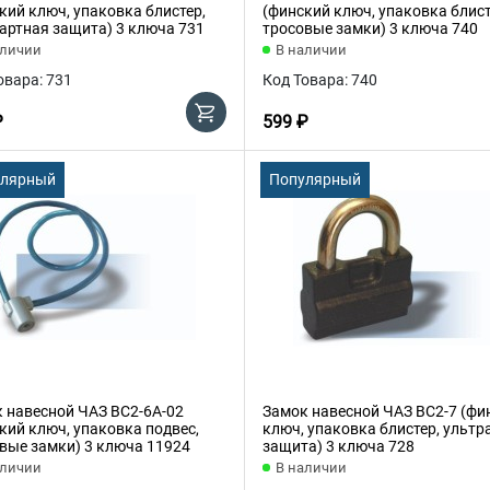
кий ключ, упаковка блистер,
(финский ключ, упаковка блист
артная защита) 3 ключа 731
тросовые замки) 3 ключа 740
аличии
В наличии
овара: 731
Код Товара: 740
₽
599 ₽
улярный
Популярный
 навесной ЧАЗ ВС2-6А-02
Замок навесной ЧАЗ ВС2-7 (фи
кий ключ, упаковка подвес,
ключ, упаковка блистер, ультр
вые замки) 3 ключа 11924
защита) 3 ключа 728
аличии
В наличии