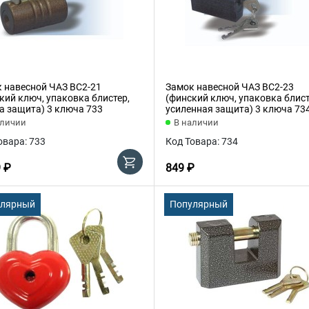
 навесной ЧАЗ ВС2-21
Замок навесной ЧАЗ ВС2-23
кий ключ, упаковка блистер,
(финский ключ, упаковка блист
а защита) 3 ключа 733
усиленная защита) 3 ключа 73
аличии
В наличии
овара: 733
Код Товара: 734
9 ₽
849 ₽
улярный
Популярный