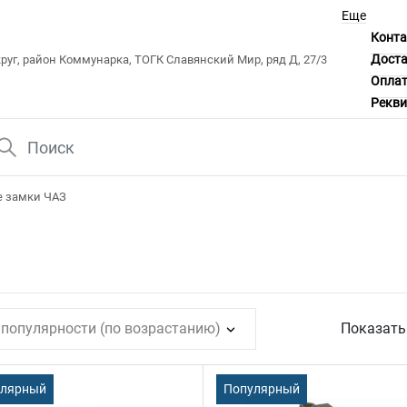
Еще
Конт
Дост
уг, район Коммунарка, ТОГК Славянский Мир, ряд Д, 27/3
Опла
Рекв
 замки ЧАЗ
 популярности (по возрастанию)
Показат
улярный
Популярный