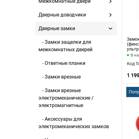
Межкомнатные двери
Дверные доводчики
Дверные замки
Замок
- Замки защелки для
(финс
межкомнатных дверей
ультр
В н
- Ответные планки
Код Т
1 19
- Замки врезные
- Замки врезные
Поп
электромеханические /
электромагнитные
- Аксессуары для
электромеханических замков