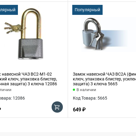
улярный
Популярный
 навесной ЧАЗ ВС2-М1-02
Замок навесной ЧАЗ ВС2А (фи
кий ключ, упаковка блистер,
ключ, упаковка блистер, усиле
нная защита) 3 ключа 12086
защита) 3 ключа 5665
аличии
В наличии
овара: 12086
Код Товара: 5665
₽
649 ₽