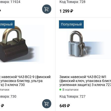
овара: 11924
Код Товара: 728
₽
1 299 ₽
улярный
Популярный
 навесной ЧАЗ ВС2-9 (финский
Замок навесной ЧАЗ ВС2-М1
 упаковка блистер, ультра
(финский ключ, упаковка блист
а) 3 ключа 730
усиленная защита) 3 ключа 72
аличии
В наличии
овара: 730
Код Товара: 727
9 ₽
649 ₽