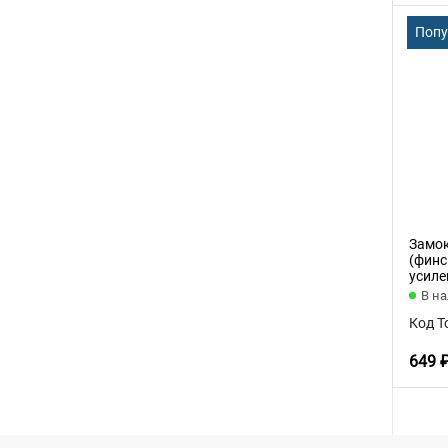
Поп
Замок
(финс
усиле
В н
Код Т
649 