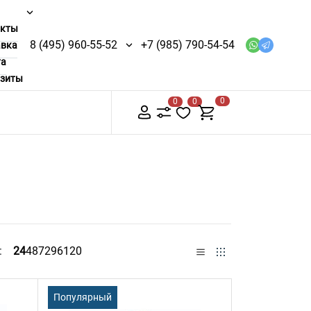
акты
8 (495) 960-55-52
+7 (985) 790-54-54
авка
та
изиты
0
0
0
ь:
24
48
72
96
120
Популярный