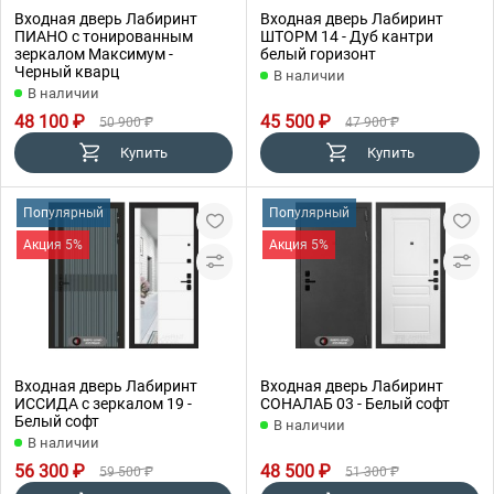
Входная дверь Лабиринт
Входная дверь Лабиринт
ПИАНО с тонированным
ШТОРМ 14 - Дуб кантри
зеркалом Максимум -
белый горизонт
Черный кварц
В наличии
В наличии
48 100 ₽
45 500 ₽
50 900 ₽
47 900 ₽
Купить
Купить
Популярный
Популярный
Акция 5%
Акция 5%
Входная дверь Лабиринт
Входная дверь Лабиринт
ИССИДА с зеркалом 19 -
СОНАЛАБ 03 - Белый софт
Белый софт
В наличии
В наличии
56 300 ₽
48 500 ₽
59 500 ₽
51 300 ₽