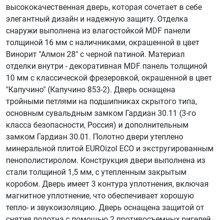
высококачественная дверь, которая сочетает в себе
элегантный дизайн и надежную защиту. Отделка
снаружи выполнена из влагостойкой MDF панели
толщиной 16 мм с наличниками, окрашенной в цвет
Винорит "Алмон 28" с черной патиной. Материал
отделки внутри - декоративная MDF панель толщиной
10 мм с классической фрезеровкой, окрашенной в цвет
"Капучино" (Капучино 853-2). Дверь оснащена
тройными петлями на подшипниках скрытого типа,
основным сувальдным замком Гардиан 30.11 (3-го
класса безопасности, Россия) и дополнительным
замком Гардиан 30.01. Полотно двери утеплено
минеральной плитой EUROizol ECO и экстругированным
пенополистиролом. Конструкция двери выполнена из
стали толщиной 1,5 мм, с утепленным закрытым
коробом. Дверь имеет 3 контура уплотнения, включая
магнитное уплотнение, что обеспечивает хорошую
тепло- и звукоизоляцию. Дверь оснащена защитой от
снятия полотна с помощью 2 противосъемных ригелей.