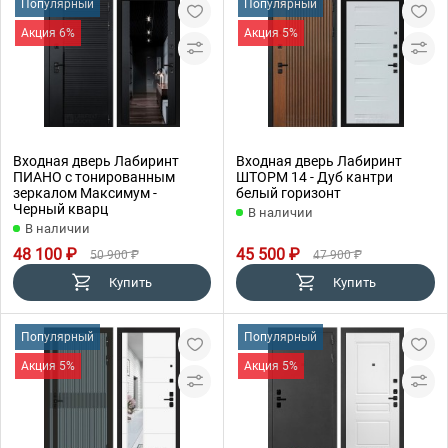
Популярный
Популярный
Акция 6%
Акция 5%
Входная дверь Лабиринт
Входная дверь Лабиринт
ПИАНО с тонированным
ШТОРМ 14 - Дуб кантри
зеркалом Максимум -
белый горизонт
Черный кварц
В наличии
В наличии
48 100 ₽
45 500 ₽
50 900 ₽
47 900 ₽
Купить
Купить
Популярный
Популярный
Акция 5%
Акция 5%