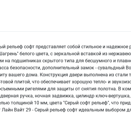
рый рельеф софт представляет собой стильное и надежное 
агрень" белого цвета, с зеркальной вставкой из нержавею
ми на подшипниках скрытого типа для бесшумного и плавн
асса безопасности, дополнительный замок - сувальдный Bord
иту вашего дома. Конструкция двери выполнена из стали 
товой плитой, что обеспечивает хорошую тепло- и звукоиз
восъемными ригелями для защиты от снятия полотна. В ко
, дверная ручка, ночная задвижка, цилиндр ключ-вертушка
ью толщиной 10 мм, цвета "Серый софт рельеф", что прид
Лайн Вайт 29 - Серый рельеф софт идеальным выбором для 