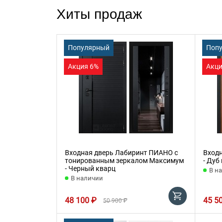
Хиты продаж
Популярный
Поп
Акция 6%
Акци
Входная дверь Лабиринт ПИАНО с
Вход
тонированным зеркалом Максимум
- Дуб
- Черный кварц
В н
В наличии
48 100 ₽
45 5
50 900 ₽