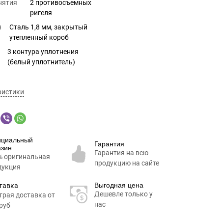
нятия
2 противосъемных
ригеля
я
Сталь 1,8 мм, закрытый
утепленный короб
3 контура уплотнения
(белый уплотнитель)
ристики
циальный
Гарантия
азин
Гарантия на всю
% оригинальная
продукцию на сайте
дукция
Выгодная цена
тавка
Дешевле только у
трая доставка от
нас
руб