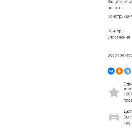
Защита от с
полотна
Конструкци
Контуры
уплотнения
Все характе
Офи
маг
100
про
Дос
Быс
499 