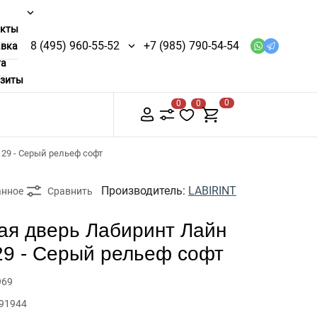
акты
8 (495) 960-55-52
+7 (985) 790-54-54
авка
та
изиты
0
0
0
29 - Серый рельеф софт
Производитель:
LABIRINT
анное
Сравнить
ая дверь Лабиринт Лайн
29 - Серый рельеф софт
969
 91944