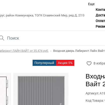
Еще
Конт
Дост
уг, район Коммунарка, ТОГК Славянский Мир, ряд Д, 27/3
Опла
Рекв
абиринт ЛАЙН ВАЙТ от 35.474 руб.
Входная дверь Лабиринт Лайн Вайт 
Популярный
Акция 5%
В избр
Входн
Вайт 
Артикул: А1
Код Товара: