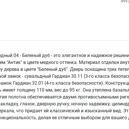
499 
ный 04 - Беленый дуб - это элегантное и надежное решени
м "Антик" в цвете медного оттенка. Материал отделки вн
 дерева в цвете "Беленый дуб". Дверь оснащена трех пете
й замок - сувальдный Гардиан 30.11 (3-го класса безопасн
мок Гардиан 32.01 (4-го класса безопасности). Конструкц
имеет толщину 110 мм, вес до 95 кг. Она утеплена базаль
ятия полотна обеспечивается двумя противосъемными риг
кладку, глазок, дверную ручку, ночную задвижку, цилинд
ркала, что придает ей классический и изысканный вид. Эт
ункциональность, делая ее отличным выбором для вашего 