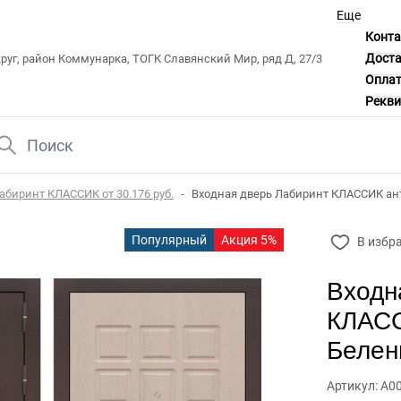
Еще
Конт
Дост
уг, район Коммунарка, ТОГК Славянский Мир, ряд Д, 27/3
Опла
Рекв
абиринт КЛАССИК от 30.176 руб.
Входная дверь Лабиринт КЛАССИК ан
Популярный
Акция 5%
В избр
Входн
КЛАСС
Белен
Артикул: А0