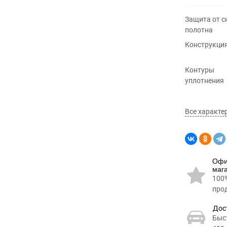
Защита от с
полотна
Конструкци
Контуры
уплотнения
Все характе
Офи
маг
100
про
Дос
Быс