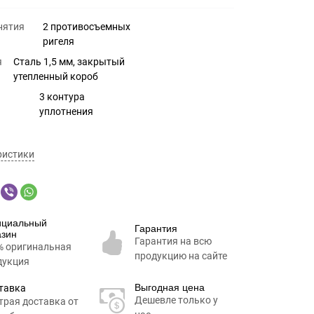
нятия
2 противосъемных
ригеля
я
Сталь 1,5 мм, закрытый
утепленный короб
3 контура
уплотнения
ристики
циальный
Гарантия
азин
Гарантия на всю
% оригинальная
продукцию на сайте
дукция
Выгодная цена
тавка
Дешевле только у
трая доставка от