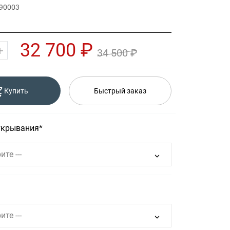
 90003
32 700 ₽
34 500 ₽
Купить
Быстрый заказ
ткрывания
ите ---
ите ---