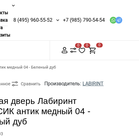
акты
8 (495) 960-55-52
+7 (985) 790-54-54
авка
та
изиты
0
0
0
тик медный 04 - Беленый дуб
Производитель:
LABIRINT
анное
Сравнить
ая дверь Лабиринт
ИК антик медный 04 -
ый дуб
03