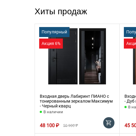
Хиты продаж
Популярный
Поп
Акция 6%
Акци
Входная дверь Лабиринт ПИАНО с
Вход
тонированным зеркалом Максимум
- Дуб
- Черный кварц
В н
В наличии
48 100 ₽
45 5
50 900 ₽