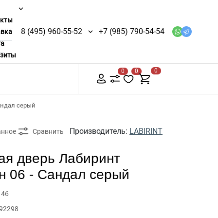
акты
8 (495) 960-55-52
+7 (985) 790-54-54
авка
та
изиты
0
0
0
андал серый
Производитель:
LABIRINT
анное
Сравнить
ая дверь Лабиринт
н 06 - Сандал серый
146
 92298