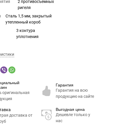
нятия
2 противосъемных
ригеля
я
Сталь 1,5 мм, закрытый
утепленный короб
3 контура
уплотнения
ристики
циальный
Гарантия
азин
Гарантия на всю
% оригинальная
продукцию на сайте
дукция
Выгодная цена
тавка
Дешевле только у
трая доставка от
нас
руб