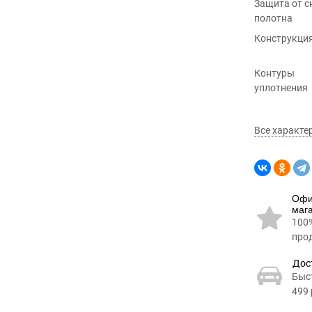
Защита от с
полотна
Конструкци
Контуры
уплотнения
Все характе
Офи
маг
100
про
Дос
Быс
499 