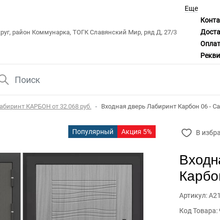
Еще
Конт
Дост
уг, район Коммунарка, ТОГК Славянский Мир, ряд Д, 27/3
Опла
Рекв
абиринт КАРБОН от 32.068 руб.
Входная дверь Лабиринт Карбон 06 - С
Популярный
Акция 5%
В избр
Входн
Карбо
Артикул: А2
Код Товара: