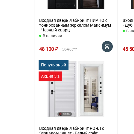
Входная дверь Лабиринт ПИАНО с
Вход
тонированным зеркалом Максимум
- Дуб
- Черный кварц
В н
В наличии
48 100 ₽
45 5
50 900 ₽
Популярный
Акция 5%
Входная дверь Лабиринт РОЯЛ с
Зеркалом Фацет - Белый софт