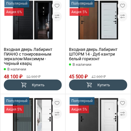
Популярный
Популярный
Акция 6%
Акция 5%
Входная дверь Лабиринт
Входная дверь Лабиринт
ПИАНО с тонированным
ШТОРМ 14 - Дуб кантри
зеркалом Максимум -
белый горизонт
Черный кварц
В наличии
В наличии
48 100 ₽
45 500 ₽
50 900 ₽
47 900 ₽
Купить
Купить
Популярный
Популярный
Акция 5%
Акция 5%