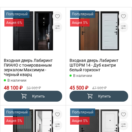
Популярный
Популярный
Акция 6%
Акция 5%
Входная дверь Лабиринт
Входная дверь Лабиринт
ПИАНО с тонированным
ШТОРМ 14 - Дуб кантри
зеркалом Максимум -
белый горизонт
Черный кварц
В наличии
В наличии
48 100 ₽
45 500 ₽
50 900 ₽
47 900 ₽
Купить
Купить
Популярный
Популярный
Акция 5%
Акция 5%