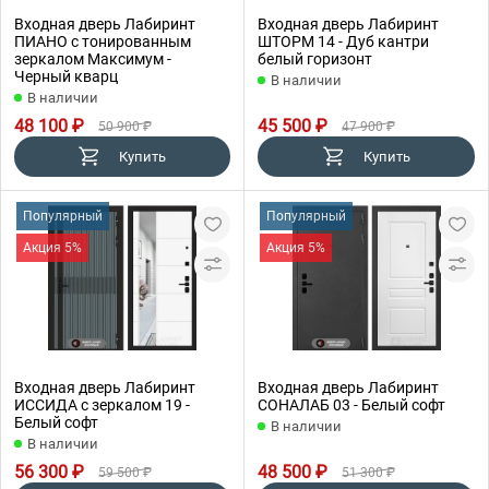
Входная дверь Лабиринт
Входная дверь Лабиринт
ПИАНО с тонированным
ШТОРМ 14 - Дуб кантри
зеркалом Максимум -
белый горизонт
Черный кварц
В наличии
В наличии
48 100 ₽
45 500 ₽
50 900 ₽
47 900 ₽
Купить
Купить
Популярный
Популярный
Акция 5%
Акция 5%
Входная дверь Лабиринт
Входная дверь Лабиринт
ИССИДА с зеркалом 19 -
СОНАЛАБ 03 - Белый софт
Белый софт
В наличии
В наличии
56 300 ₽
48 500 ₽
59 500 ₽
51 300 ₽