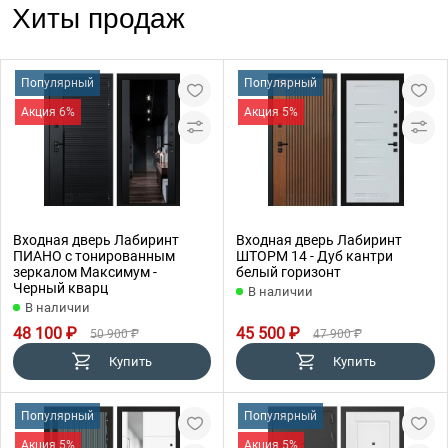
Хиты продаж
Популярный
Популярный
Акция 6%
Акция 5%
Входная дверь Лабиринт
Входная дверь Лабиринт
ПИАНО с тонированным
ШТОРМ 14 - Дуб кантри
зеркалом Максимум -
белый горизонт
Черный кварц
В наличии
В наличии
48 100 ₽
45 500 ₽
50 900 ₽
47 900 ₽
Купить
Купить
Популярный
Популярный
Акция 5%
Акция 5%