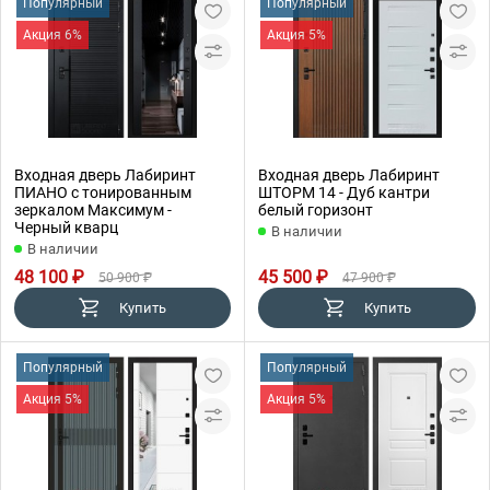
Популярный
Популярный
Акция 6%
Акция 5%
Входная дверь Лабиринт
Входная дверь Лабиринт
ПИАНО с тонированным
ШТОРМ 14 - Дуб кантри
зеркалом Максимум -
белый горизонт
Черный кварц
В наличии
В наличии
48 100 ₽
45 500 ₽
50 900 ₽
47 900 ₽
Купить
Купить
Популярный
Популярный
Акция 5%
Акция 5%