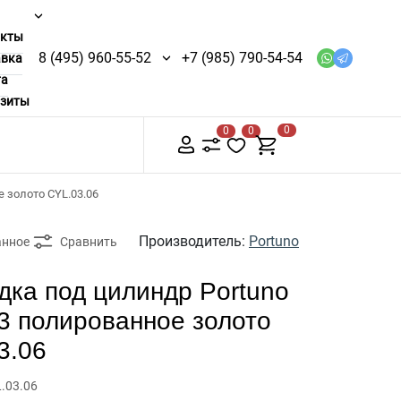
акты
8 (495) 960-55-52
+7 (985) 790-54-54
авка
та
изиты
0
0
0
 золото CYL.03.06
Производитель:
Portuno
анное
Сравнить
дка под цилиндр Portuno
3 полированное золото
3.06
L.03.06