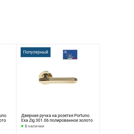
Популярный
Популярный
uno
Дверная ручка на розетке Portuno
Дверная ручка
ото
Exa Zig 301.06 полированное золото
Impero 311.06
В наличии
В наличии