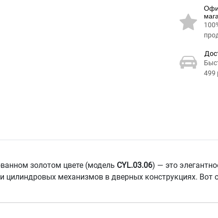
Офи
маг
100
про
Дос
Быс
499 
ванном золотом цвете (модель
CYL.03.06
) — это элегантн
ки цилиндровых механизмов в дверных конструкциях. Вот 