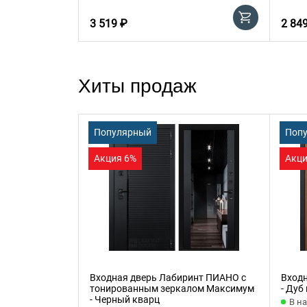
3 519 ₽
2 84
Хиты продаж
Популярный
Поп
Акция 6%
Акци
Входная дверь Лабиринт ПИАНО с
Вход
тонированным зеркалом Максимум
- Дуб
- Черный кварц
В н