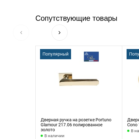
Сопутствующие товары
Популярный
Поп
Дверная ручка на розетке Portuno
Дверн
Glamour 217.06 полированное
Cono 
золото
В н
В наличии