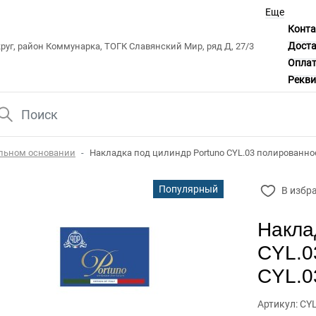
Еще
Конт
Дост
уг, район Коммунарка, ТОГК Славянский Мир, ряд Д, 27/3
Опла
Рекв
ельном основании
Накладка под цилиндр Portuno CYL.03 полированное
Популярный
В избр
Накла
CYL.0
CYL.0
Артикул: CY