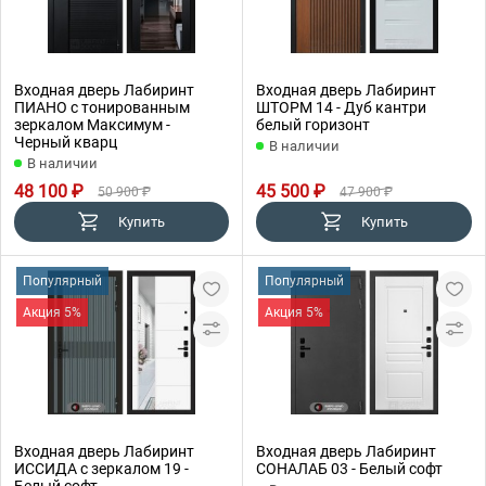
Входная дверь Лабиринт
Входная дверь Лабиринт
ПИАНО с тонированным
ШТОРМ 14 - Дуб кантри
зеркалом Максимум -
белый горизонт
Черный кварц
В наличии
В наличии
48 100 ₽
45 500 ₽
50 900 ₽
47 900 ₽
Купить
Купить
Популярный
Популярный
Акция 5%
Акция 5%
Входная дверь Лабиринт
Входная дверь Лабиринт
ИССИДА с зеркалом 19 -
СОНАЛАБ 03 - Белый софт
Белый софт