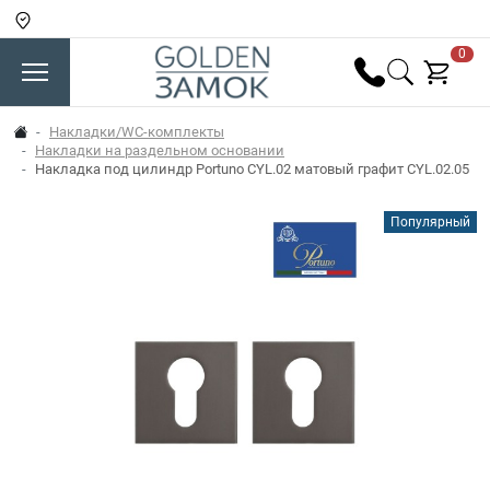
0
Накладки/WC-комплекты
Накладки на раздельном основании
Накладка под цилиндр Portuno CYL.02 матовый графит CYL.02.05
Популярный