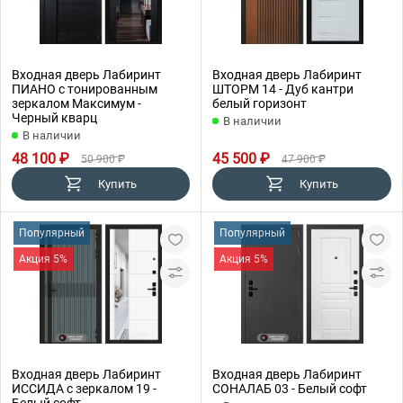
Входная дверь Лабиринт
Входная дверь Лабиринт
ПИАНО с тонированным
ШТОРМ 14 - Дуб кантри
зеркалом Максимум -
белый горизонт
Черный кварц
В наличии
В наличии
48 100 ₽
45 500 ₽
50 900 ₽
47 900 ₽
Купить
Купить
Популярный
Популярный
Акция 5%
Акция 5%
Входная дверь Лабиринт
Входная дверь Лабиринт
ИССИДА с зеркалом 19 -
СОНАЛАБ 03 - Белый софт
Белый софт