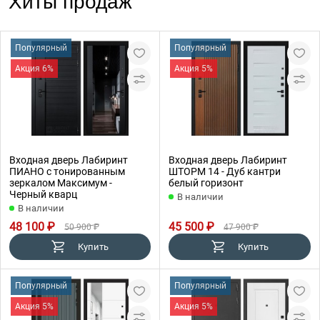
Хиты продаж
Популярный
Популярный
Акция 6%
Акция 5%
Входная дверь Лабиринт
Входная дверь Лабиринт
ПИАНО с тонированным
ШТОРМ 14 - Дуб кантри
зеркалом Максимум -
белый горизонт
Черный кварц
В наличии
В наличии
48 100 ₽
45 500 ₽
50 900 ₽
47 900 ₽
Купить
Купить
Популярный
Популярный
Акция 5%
Акция 5%