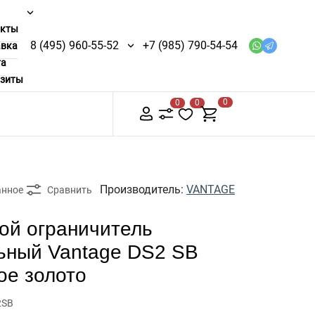
акты
8 (495) 960-55-52
+7 (985) 790-54-54
авка
та
изиты
0
0
0
Производитель:
VANTAGE
анное
Сравнить
ой ограничитель
ьный Vantage DS2 SB
ое золото
2SB