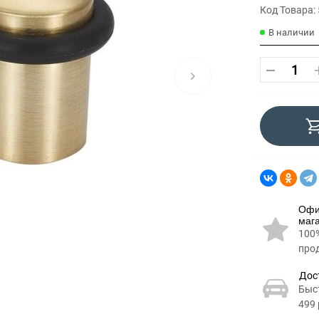
Код Товара:
В наличии
Офи
маг
100
про
Дос
Быс
499 