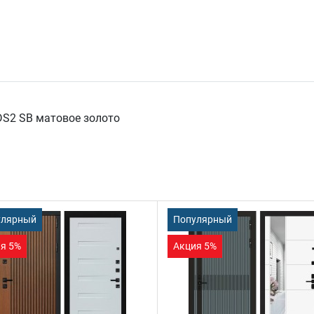
DS2 SB матовое золото
улярный
Популярный
я 5%
Акция 5%