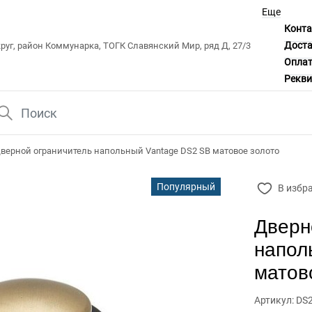
Еще
Конт
Дост
уг, район Коммунарка, ТОГК Славянский Мир, ряд Д, 27/3
Опла
Рекв
верной ограничитель напольный Vantage DS2 SB матовое золото
Популярный
В избр
Дверн
напол
матов
Артикул: DS