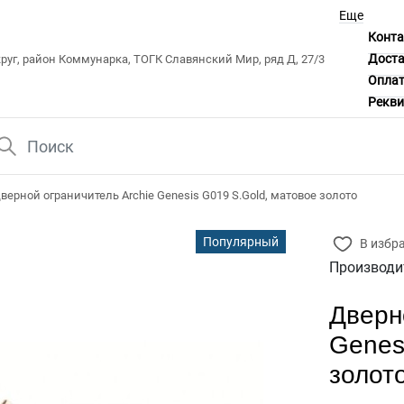
Еще
Конт
Дост
уг, район Коммунарка, ТОГК Славянский Мир, ряд Д, 27/3
Опла
Рекв
верной ограничитель Archie Genesis G019 S.Gold, матовое золото
Популярный
В избр
Производи
Дверн
Genes
золот