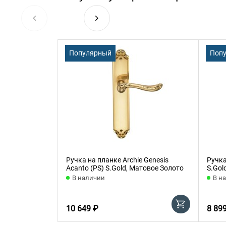
Популярный
Поп
Ручка на планке Archie Genesis
Ручка
Acanto (PS) S.Gold, Матовое Золото
S.Gol
В наличии
В н
10 649 ₽
8 89