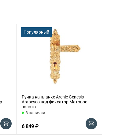
Популярный
Популярный
Ручка на планке Archie Genesis
Ручка на планк
р
Arabesco под фиксатор Матовое
Arabesco прох
золото
В наличии
В наличии
6 849 ₽
6 499 ₽