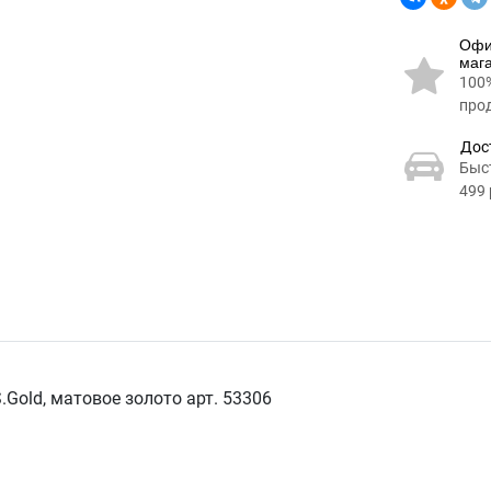
Офи
маг
100
про
Дос
Быс
499 
.Gold, матовое золото арт. 53306