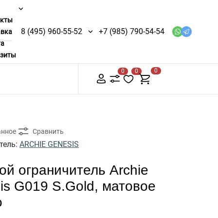
акты
8 (495) 960-55-52
+7 (985) 790-54-54
авка
та
изиты
0
0
0
анное
Сравнить
тель:
ARCHIE GENESIS
ой ограничитель Archie
is G019 S.Gold, матовое
о