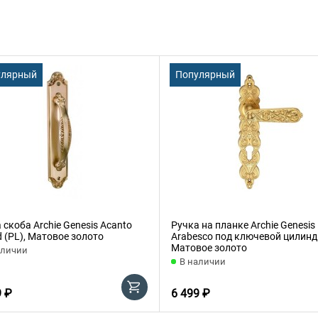
улярный
Популярный
 скоба Archie Genesis Acanto
Ручка на планке Archie Genesis
d (PL), Матовое золото
Arabesco под ключевой цилинд
Матовое золото
аличии
В наличии
9 ₽
6 499 ₽