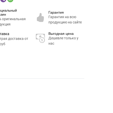
циальный
Гарантия
азин
Гарантия на всю
% оригинальная
продукцию на сайте
дукция
Выгодная цена
тавка
Дешевле только у
трая доставка от
нас
руб