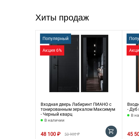
Хиты продаж
Популярный
Поп
Акция 6%
Акци
Входная дверь Лабиринт ПИАНО с
Вход
тонированным зеркалом Максимум
- Дуб
- Черный кварц
В н
В наличии
48 100 ₽
45 5
50 900 ₽