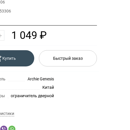
306
 53306
1 049 ₽
Купить
Быстрый заказ
ель
Archie Genesis
Китай
уры
ограничитель дверной
ристики