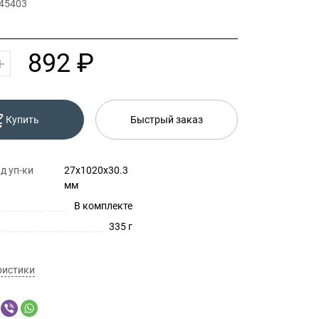
 45403
892 ₽
Купить
Быстрый заказ
д уп-ки
27x1020x30.3
мм
В комплекте
335 г
ристики