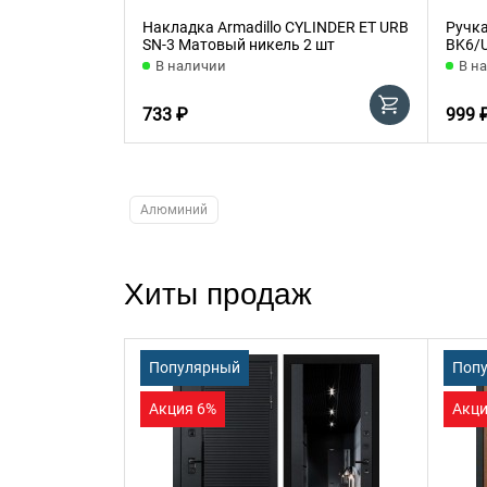
Накладка Armadillo CYLINDER ET URB
Ручка
SN-3 Матовый никель 2 шт
BK6/
В наличии
В н
733 ₽
999 
Алюминий
Хиты продаж
Популярный
Поп
Акция 6%
Акци