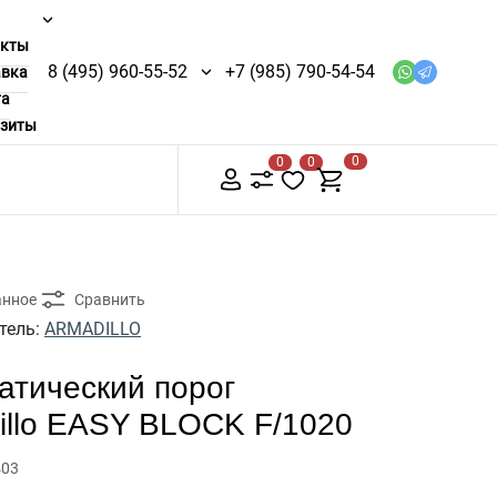
акты
8 (495) 960-55-52
+7 (985) 790-54-54
авка
та
изиты
0
0
0
анное
Сравнить
тель:
ARMADILLO
атический порог
illo EASY BLOCK F/1020
403