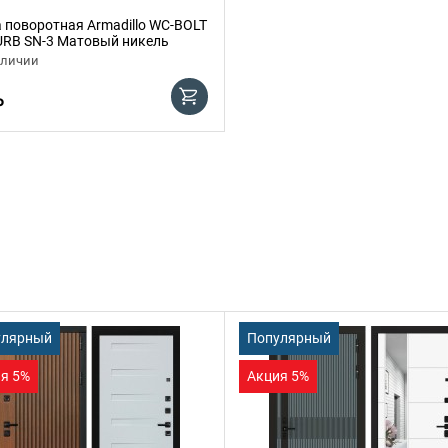
 поворотная Armadillo WC-BOLT
URB SN-3 Матовый никель
аличии
₽
улярный
Популярный
я 5%
Акция 5%