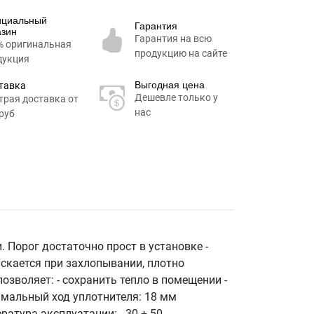
циальный
Гарантия
азин
Гарантия на всю
% оригинальная
продукцию на сайте
дукция
Выгодная цена
тавка
Дешевле только у
трая доставка от
нас
руб
Порог достаточно прост в установке -
скается при захлопывании, плотно
зволяет: - сохранить тепло в помещении -
мальный ход уплотнителя: 18 мм
атура эксплуатации: - 30 + 50