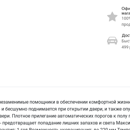
Офи
маг
100
про
Дос
Быс
499 
незаменимые помощники в обеспечении комфортной жизни. 
 и бесшумно поднимается при открытии двери, и также опу
ри. Плотное прилегание автоматических порогов к полу по
- предотвращает попадание лишних запахов и света Макси
рантия: 1 год Возможность укорачивания: до 220 мм Темпер