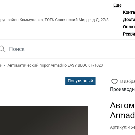
Еще
Конт
Дост
уг, район Коммунарка, ТОГК Славянский Мир, ряд Д, 27/3
Опла
Рекв
е
Автоматический порог Armadillo EASY BLOCK F/1020
Популярный
В избр
Производи
Автом
Armad
Артикул: 45