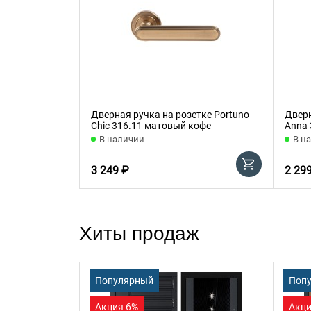
Дверная ручка на розетке Portuno
Дверн
Chic 316.11 матовый кофе
Anna 
В наличии
В н
3 249 ₽
2 29
Хиты продаж
Популярный
Поп
Акция 6%
Акци