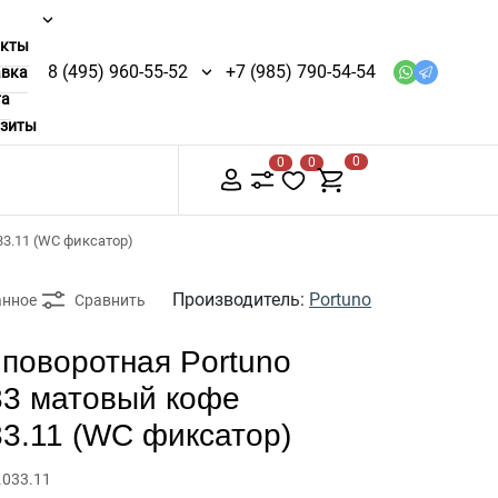
акты
8 (495) 960-55-52
+7 (985) 790-54-54
авка
та
изиты
0
0
0
33.11 (WC фиксатор)
Производитель:
Portuno
анное
Сравнить
 поворотная Portuno
3 матовый кофе
3.11 (WC фиксатор)
.033.11