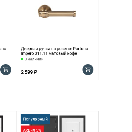
uno
Дверная ручка на розетке Portuno
Дверная ручка
Impero 311.11 матовый кофе
Siena 310.11 
В наличии
В наличии
2 599 ₽
2 519 ₽
Популярный
Акция 5%