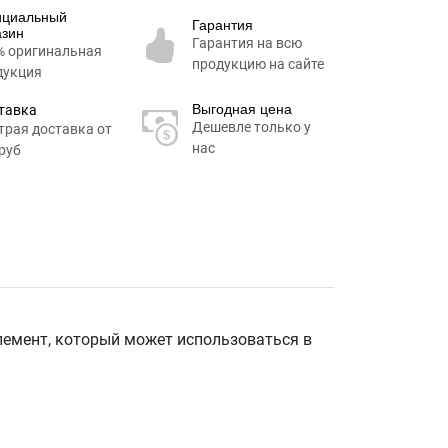
циальный
Гарантия
азин
Гарантия на всю
% оригинальная
продукцию на сайте
дукция
Выгодная цена
тавка
Дешевле только у
трая доставка от
нас
руб
емент, который может использоваться в