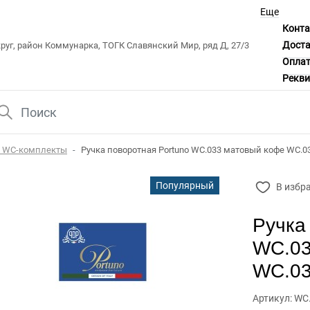
Еще
Конт
Дост
уг, район Коммунарка, ТОГК Славянский Мир, ряд Д, 27/3
Опла
Рекв
/ WC-комплекты
Ручка поворотная Portuno WC.033 матовый кофе WC.0
Популярный
В избр
Ручка
WC.03
WC.03
Артикул: WC