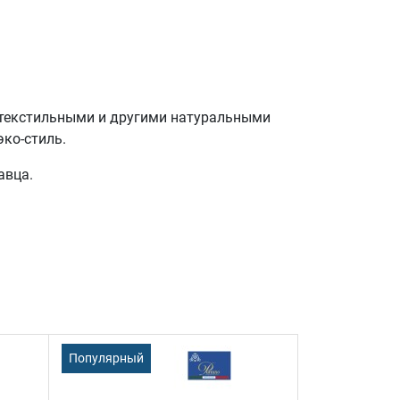
, текстильными и другими натуральными
эко-стиль.
авца.
Популярный
Популярный