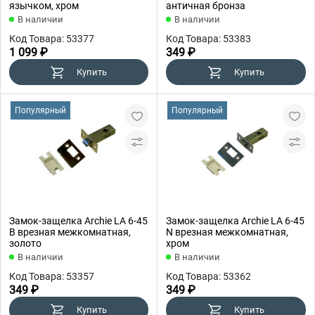
язычком, хром
античная бронза
В наличии
В наличии
Код Товара: 53377
Код Товара: 53383
1 099 ₽
349 ₽
Купить
Купить
Популярный
Популярный
Замок-защелка Archie LA 6-45
Замок-защелка Archie LA 6-45
B врезная межкомнатная,
N врезная межкомнатная,
золото
хром
В наличии
В наличии
Код Товара: 53357
Код Товара: 53362
349 ₽
349 ₽
Купить
Купить