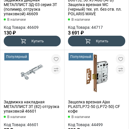
Задвижка дверная
B06132.50.93 AGB (АГБ)
МЕТАЛЛИСТ ЗД-03 серия ЗТ
Защелка врезная WC
(полимер, отгрузка
(черный) тех. уп. без отв. пл.
упаковкой) 46609
POLARIS WAVE
В наличии
В наличии
Код Товара: 46609
Код Товара: 44717
130 ₽
3 691 ₽
Купить
Купить
Популярный
Популярный
Задвижка накладная
Защелка врезная Ajax
МЕТАЛЛИСТ ЗТ (82) отгрузка
PLASTLP72-50 (LP72-50) CF
упаковкой 46601
кофе
В наличии
В наличии
Код Товара: 46601
Код Товара: 44499