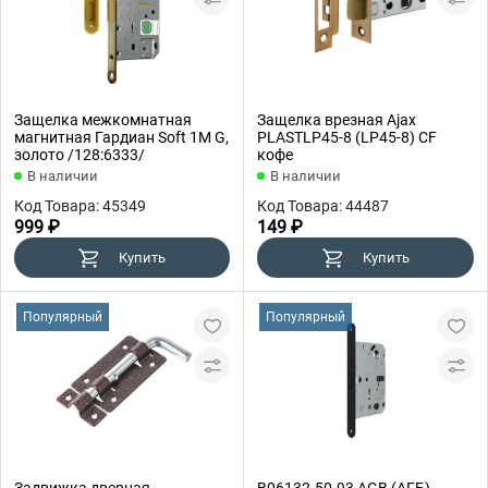
Защелка межкомнатная
Защелка врезная Ajax
магнитная Гардиан Soft 1М G,
PLASTLP45-8 (LP45-8) CF
золото /128:6333/
кофе
В наличии
В наличии
Код Товара: 45349
Код Товара: 44487
999 ₽
149 ₽
Купить
Купить
Популярный
Популярный