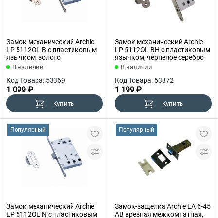
Замок механический Archie
Замок механический Archie
LP 5112OL B с пластиковым
LP 5112OL BH с пластиковым
язычком, золото
язычком, черненое серебро
В наличии
В наличии
Код Товара: 53369
Код Товара: 53372
1 099 ₽
1 199 ₽
Купить
Купить
Популярный
Популярный
Замок механический Archie
Замок-защелка Archie LA 6-45
LP 5112OL N с пластиковым
AB врезная межкомнатная,