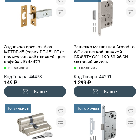
Задвижка врезная Ajax
Защелка магнитная Armadillo
METDF-45 (серия DF-45) CF (с
WC с ответной планкой
прямоугольной планкой, цвет
GRAVITY G01.190.50.96 SN
кофейный) 44473
матовый никель
В наличии
В наличии
Код Товара: 44473
Код Товара: 44201
149 ₽
1 299 ₽
Купить
Купить
Популярный
Популярный