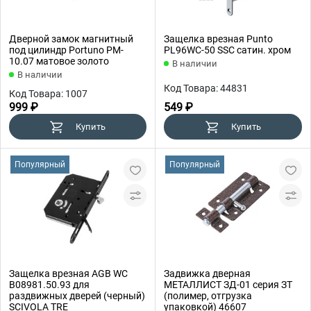
Дверной замок магнитный
Защелка врезная Punto
под цилиндр Portuno PM-
PL96WC-50 SSC сатин. хром
10.07 матовое золото
В наличии
В наличии
Код Товара: 44831
Код Товара: 1007
999 ₽
549 ₽
Купить
Купить
Популярный
Популярный
Защелка врезная AGB WC
Задвижка дверная
B08981.50.93 для
МЕТАЛЛИСТ ЗД-01 серия ЗТ
раздвижных дверей (черный)
(полимер, отгрузка
SCIVOLA TRE
упаковкой) 46607