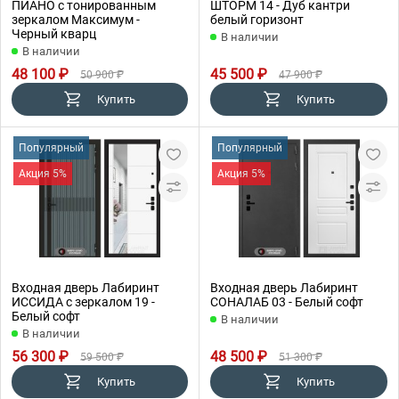
ПИАНО с тонированным
ШТОРМ 14 - Дуб кантри
зеркалом Максимум -
белый горизонт
Черный кварц
В наличии
В наличии
48 100 ₽
45 500 ₽
50 900 ₽
47 900 ₽
Купить
Купить
Популярный
Популярный
Акция 5%
Акция 5%
Входная дверь Лабиринт
Входная дверь Лабиринт
ИССИДА с зеркалом 19 -
СОНАЛАБ 03 - Белый софт
Белый софт
В наличии
В наличии
56 300 ₽
48 500 ₽
59 500 ₽
51 300 ₽
Купить
Купить